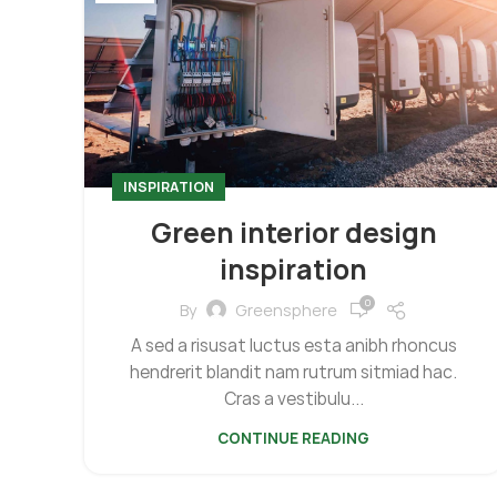
INSPIRATION
Green interior design
inspiration
0
By
Greensphere
A sed a risusat luctus esta anibh rhoncus
hendrerit blandit nam rutrum sitmiad hac.
Cras a vestibulu...
CONTINUE READING